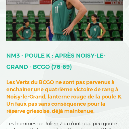
NM3 - POULE K : APRÈS NOISY-LE-
GRAND - BCGO (76-69)
Les Verts du BCGO ne sont pas parvenus à
enchaîner une quatrième victoire de rang à
Noisy-le-Grand, lanterne rouge de la poule K.
Un faux pas sans conséquence pour la
réserve griesoise, déjà maintenue.
Les hommes de Julien Zoa n’ont que peu goûté