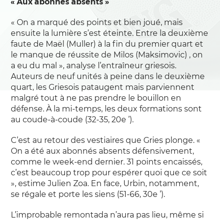
« Aux abonnés absents »
« On a marqué des points et bien joué, mais
ensuite la lumière s’est éteinte. Entre la deuxième
faute de Maël (Muller) à la fin du premier quart et
le manque de réussite de Milos (Maksimovic) , on
a eu du mal », analyse l’entraîneur griesois.
Auteurs de neuf unités à peine dans le deuxième
quart, les Griesois pataugent mais parviennent
malgré tout à ne pas prendre le bouillon en
défense. À la mi-temps, les deux formations sont
au coude-à-coude (32-35, 20e ’).
C’est au retour des vestiaires que Gries plonge. «
On a été aux abonnés absents défensivement,
comme le week-end dernier. 31 points encaissés,
c’est beaucoup trop pour espérer quoi que ce soit
», estime Julien Zoa. En face, Urbin, notamment,
se régale et porte les siens (51-66, 30e ’).
L’improbable remontada n’aura pas lieu, même si