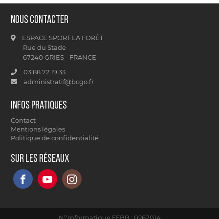
Nous contacter
ESPACE SPORT LA FORÊT
Rue du Stade
67240 GRIES - FRANCE
03 88 72 19 33
administratif@bcgo.fr
Infos pratiques
Contact
Mentions légales
Politique de confidentialité
Sur les réseaux
N° Informatique FFBB : 0267014